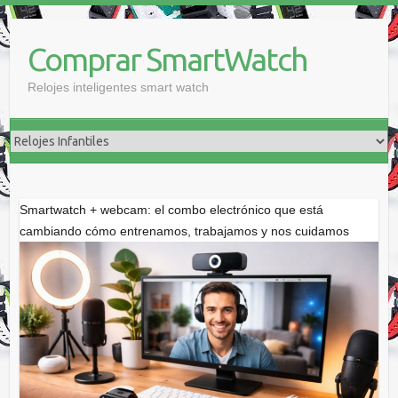
Saltar
al
Comprar SmartWatch
contenido
Relojes inteligentes smart watch
Smartwatch + webcam: el combo electrónico que está
cambiando cómo entrenamos, trabajamos y nos cuidamos