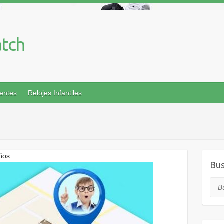
tch
gentes
Relojes Infantiles
iños
Bus
Bus