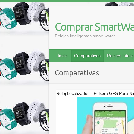
Saltar
al
contenido
Comprar SmartWa
Relojes inteligentes smart watch
Inicio
Comparativas
Relojes Inteli
Comparativas
Reloj Localizador – Pulsera GPS Para N