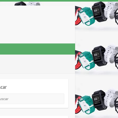
car
car